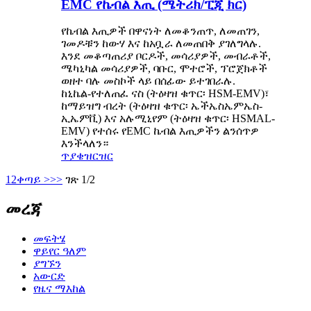
EMC የኬብል እጢ (ሜትሪክ/ፒጂ ክር)
የኬብል እጢዎች በዋናነት ለመቆንጠጥ, ለመጠገን,
ገመዶቹን ከውሃ እና ከአቧራ ለመጠበቅ ያገለግላሉ.
እንደ መቆጣጠሪያ ቦርዶች, መሳሪያዎች, መብራቶች,
ሜካኒካል መሳሪያዎች, ባቡር, ሞተሮች, ፕሮጀክቶች
ወዘተ ባሉ መስኮች ላይ በሰፊው ይተገበራሉ.
ከኒኬል-የተለጠፈ ናስ (ትዕዛዝ ቁጥር፡ HSM-EMV)፣
ከማይዝግ ብረት (ትዕዛዝ ቁጥር፡ ኤችኤስኤምኤስ-
ኢኤምቪ) እና አሉሚኒየም (ትዕዛዝ ቁጥር፡ HSMAL-
EMV) የተሰሩ የEMC ኬብል እጢዎችን ልንሰጥዎ
እንችላለን።
ጥያቄ
ዝርዝር
1
2
ቀጣይ >
>>
ገጽ 1/2
መረጃ
መፍትሄ
ዋይየር ዓለም
ያግኙን
አውርድ
የዜና ማእከል