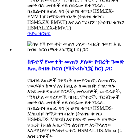
ወዘተ ባሉ መስኮች ላይ በሰፊው ይተገበራሉ.
ከኒኬል-የተለጠፈ ናስ (ትዕዛዝ ቁጥር፡ HSM.ZX-
EMV.T)፣ ከማይዝግ ብረት (ትዕዛዝ ቁጥር፡
HSMS.ZX-EMV.T) እና አሉሚኒየም (ትዕዛዝ ቁጥር፡
HSMAL.ZX-EMV.T)
ጥያቄ
ዝርዝር
ከፍተኛ የሙቀት መጠን ያለው የብረት ገመድ
እጢ ከብዙ ኮርስ (ሜትሪክ/ፒጂ ክር) ጋር
የኬብል እጢዎች በዋናነት ለመቆንጠጥ, ለመጠገን,
ገመዶቹን ከውሃ እና ከአቧራ ለመጠበቅ ያገለግላሉ.
እንደ መቆጣጠሪያ ቦርዶች, መሳሪያዎች, መብራቶች,
ሜካኒካል መሳሪያዎች, ባቡር, ሞተሮች, ፕሮጀክቶች
ወዘተ ባሉ መስኮች ላይ በሰፊው ይተገበራሉ.
ከኒኬል-የተለጠፈ ናስ (ትዕዛዝ ቁጥር፡ HSM.DS-
M/nxd)፣ ከማይዝግ ብረት (ትዕዛዝ ቁጥር፡
HSMS.DS-M/nxd) እና ከፍተኛ ሙቀት ያላቸው
የብረት ኬብል እጢዎችን ልንሰጥዎ እንችላለን።
አሉሚኒየም (ትዕዛዝ ቁጥር፡ HSMAL.DS-M/nxd)።
አስተያየቶች፡-