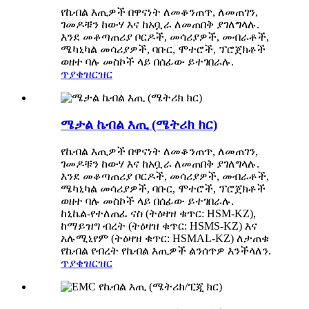
የኬብል እጢዎች በዋናነት ለመቆንጠጥ, ለመጠገን,
ገመዶቹን ከውሃ እና ከአቧራ ለመጠበቅ ያገለግላሉ.
እንደ መቆጣጠሪያ ቦርዶች, መሳሪያዎች, መብራቶች,
ሜካኒካል መሳሪያዎች, ባቡር, ሞተሮች, ፕሮጀክቶች
ወዘተ ባሉ መስኮች ላይ በሰፊው ይተገበራሉ.
ጥያቄ
ዝርዝር
ሜታል ኬብል እጢ (ሜትሪክ ክር)
የኬብል እጢዎች በዋናነት ለመቆንጠጥ, ለመጠገን,
ገመዶቹን ከውሃ እና ከአቧራ ለመጠበቅ ያገለግላሉ.
እንደ መቆጣጠሪያ ቦርዶች, መሳሪያዎች, መብራቶች,
ሜካኒካል መሳሪያዎች, ባቡር, ሞተሮች, ፕሮጀክቶች
ወዘተ ባሉ መስኮች ላይ በሰፊው ይተገበራሉ.
ከኒኬል-የተለጠፈ ናስ (ትዕዛዝ ቁጥር: HSM-KZ),
ከማይዝግ ብረት (ትዕዛዝ ቁጥር: HSMS-KZ) እና
አሉሚኒየም (ትዕዛዝ ቁጥር: HSMAL-KZ) ለታጠቁ
የኬብል የብረት የኬብል እጢዎች ልንሰጥዎ እንችላለን.
ጥያቄ
ዝርዝር