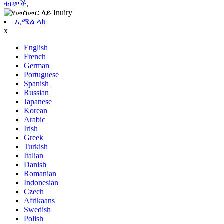
ቱቦዎች
,
ኢሜል ላክ
x
English
French
German
Portuguese
Spanish
Russian
Japanese
Korean
Arabic
Irish
Greek
Turkish
Italian
Danish
Romanian
Indonesian
Czech
Afrikaans
Swedish
Polish