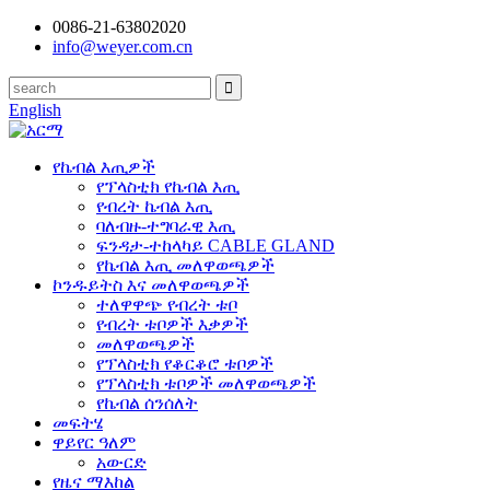
0086-21-63802020
info@weyer.com.cn
English
የኬብል እጢዎች
የፕላስቲክ የኬብል እጢ
የብረት ኬብል እጢ
ባለብዙ-ተግባራዊ እጢ
ፍንዳታ-ተከላካይ CABLE GLAND
የኬብል እጢ መለዋወጫዎች
ኮንዱይትስ እና መለዋወጫዎች
ተለዋዋጭ የብረት ቱቦ
የብረት ቱቦዎች እቃዎች
መለዋወጫዎች
የፕላስቲክ የቆርቆሮ ቱቦዎች
የፕላስቲክ ቱቦዎች መለዋወጫዎች
የኬብል ሰንሰለት
መፍትሄ
ዋይየር ዓለም
አውርድ
የዜና ማእከል