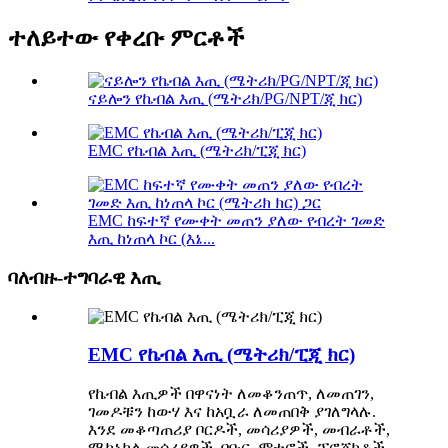
ተለይተው የቀረቡ ምርቶች
ናይሎን የኬብል እጢ (ሜትሪክ/PG/NPT/ጂ ክር)
EMC የኬብል እጢ (ሜትሪክ/ፒጂ ክር)
EMC ከፍተኛ የሙቀት መጠን ያለው የብረት ገመድ
እጢ ከነጠላ ኮር (እኔ...
ባለብዙ-ተግባራዊ እጢ
EMC የኬብል እጢ (ሜትሪክ/ፒጂ ክር)
የኬብል እጢዎች በዋናነት ለመቆንጠጥ, ለመጠገን,
ገመዶቹን ከውሃ እና ከአቧራ ለመጠበቅ ያገለግላሉ.
እንደ መቆጣጠሪያ ቦርዶች, መሳሪያዎች, መብራቶች,
ሜካኒካል መሳሪያዎች, ባቡር, ሞተሮች, ፕሮጀክቶች