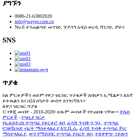
ያግኙን
0086-21-63802020
info@weyer.com.cn
No.6 ተንጠልጣይ መንገድ, ፑዶንግ አዲስ ወረዳ, ሻንጋይ, ቻይና
SNS
ጥያቄ
ስለ ምርቶቻችን ወይም የዋጋ ዝርዝር ጥያቄዎች እባክዎን ኢሜልዎን ለእኛ
ይተዉልን እና በ24 ሰዓታት ውስጥ እንገናኛለን።
ለዋጋ ዝርዝር ጥያቄ
© የቅጂ መብት - 2010-2020፡ ሁሉም መብቶች የተጠበቁ ናቸው።
ትኩስ
ምርቶች
-
የጣቢያ ካርታ
የኤሌክትሪክ ተጣጣፊ የቆርቆሮ ቱቦ
,
ፈሳሽ ጥብቅ ቧንቧ
,
ተጣጣፊ
የጋለቫኒዝድ ብረት ማስተላለፊያ ከፒ.ቪ.ሲ
,
ፈሳሽ ጥብቅ ተጣጣፊ Pvc
ማስተላለፊያ
,
ውሃ የማይበገር ተጣጣፊ የብረት ቱቦ
,
ተለዋዋጭ ናይሎን