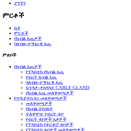
ያግኙን
ምርቶች
ቤት
ምርቶች
የኬብል እጢዎች
ባለብዙ-ተግባራዊ እጢ
ምድቦች
የኬብል እጢዎች
የፕላስቲክ የኬብል እጢ
የብረት ኬብል እጢ
ባለብዙ-ተግባራዊ እጢ
ፍንዳታ-ተከላካይ CABLE GLAND
የኬብል እጢ መለዋወጫዎች
ኮንዱይትስ እና መለዋወጫዎች
መለዋወጫዎች
የኬብል ሰንሰለት
ተለዋዋጭ የብረት ቱቦ
የብረት ቱቦዎች እቃዎች
የፕላስቲክ የቆርቆሮ ቱቦዎች
የፕላስቲክ ቱቦዎች መለዋወጫዎች