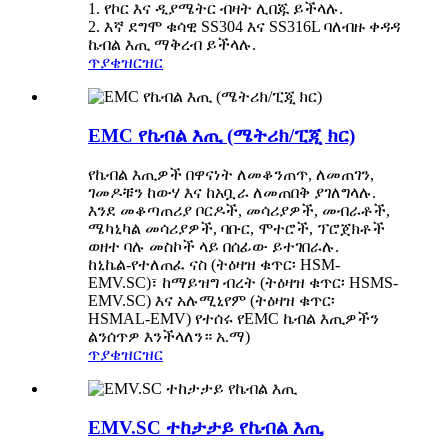
1. የኮር እና ዲያሜትር ብዛት ሊበጁ ይችላሉ.
2. እኛ ደግሞ ቁሳዊ SS304 እና SS316L ባለብዙ ቀዳዳ
ኬብል እጢ ማቅረብ ይችላሉ.
ጥያቄ
ዝርዝር
EMC የኬብል እጢ (ሜትሪክ/ፒጂ ክር)
የኬብል እጢዎች በዋናነት ለመቆንጠጥ, ለመጠገን,
ገመዶቹን ከውሃ እና ከአቧራ ለመጠበቅ ያገለግላሉ.
እንደ መቆጣጠሪያ ቦርዶች, መሳሪያዎች, መብራቶች,
ሜካኒካል መሳሪያዎች, ባቡር, ሞተሮች, ፕሮጀክቶች
ወዘተ ባሉ መስኮች ላይ በሰፊው ይተገበራሉ.
ከኒኬል-የተለጠፈ ናስ (ትዕዛዝ ቁጥር፡ HSM-
EMV.SC)፣ ከማይዝግ ብረት (ትዕዛዝ ቁጥር፡ HSMS-
EMV.SC) እና አሉሚኒየም (ትዕዛዝ ቁጥር፡
HSMAL-EMV) የተሰሩ የEMC ኬብል እጢዎችን
ልንሰጥዎ እንችላለን። አ.ማ)
ጥያቄ
ዝርዝር
EMV.SC ተከታታይ የኬብል እጢ