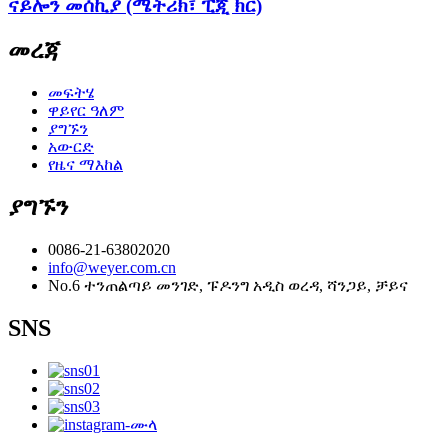
ናይሎን መሰኪያ (ሜትሪክ፣ ፒጂ ክር)
መረጃ
መፍትሄ
ዋይየር ዓለም
ያግኙን
አውርድ
የዜና ማእከል
ያግኙን
0086-21-63802020
info@weyer.com.cn
No.6 ተንጠልጣይ መንገድ, ፑዶንግ አዲስ ወረዳ, ሻንጋይ, ቻይና
SNS