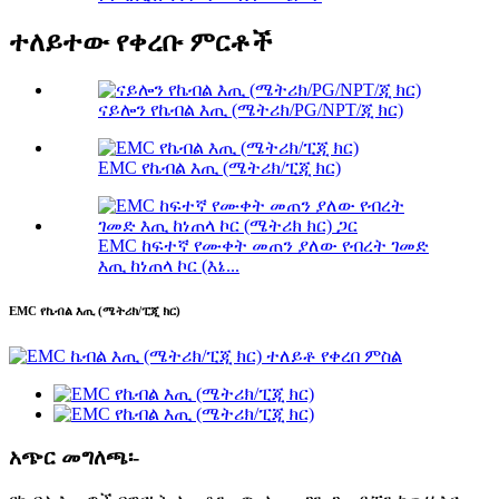
ተለይተው የቀረቡ ምርቶች
ናይሎን የኬብል እጢ (ሜትሪክ/PG/NPT/ጂ ክር)
EMC የኬብል እጢ (ሜትሪክ/ፒጂ ክር)
EMC ከፍተኛ የሙቀት መጠን ያለው የብረት ገመድ
እጢ ከነጠላ ኮር (እኔ...
EMC የኬብል እጢ (ሜትሪክ/ፒጂ ክር)
አጭር መግለጫ፡-