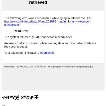
ተዛማጅ ምርቶች