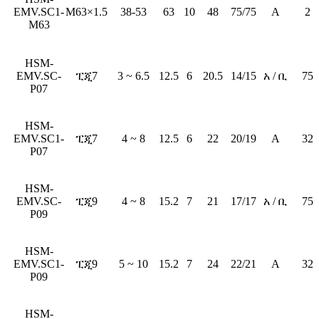
EMV.SC1-
M63×1.5
38-53
63
10
48
75/75
A
2
M63
HSM-
EMV.SC-
ፒጂ7
3 ~ 6.5
12.5
6
20.5
14/15
አ / ቢ
75
P07
HSM-
EMV.SC1-
ፒጂ7
4 ~ 8
12.5
6
22
20/19
A
32
P07
HSM-
EMV.SC-
ፒጂ9
4 ~ 8
15.2
7
21
17/17
አ / ቢ
75
P09
HSM-
EMV.SC1-
ፒጂ9
5 ~ 10
15.2
7
24
22/21
A
32
P09
HSM-