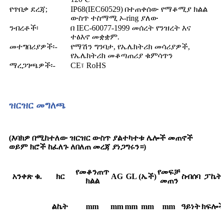
የጥበቃ ደረጃ;
IP68(IEC60529) በተጠቀሰው የማቆሚያ ክልል
ውስጥ ተስማሚ ኦ-ring ያለው
ንብረቶች፡
በ IEC-60077-1999 መሰረት የንዝረት እና
ተፅእኖ መቋቋም.
መተግበሪያዎች፡-
የማሽን ግንባታ, የኤሌክትሪክ መሳሪያዎች,
የኤሌክትሪክ መቆጣጠሪያ ቁምሳጥን
ማረጋገጫዎች፡-
CE፣ RoHS
ዝርዝር መግለጫ
(እባክዎ በሚከተለው ዝርዝር ውስጥ ያልተካተቱ ሌሎች መጠኖች
ወይም ክሮች ከፈለጉ ለበለጠ መረጃ ያነጋግሩን።)
የመቆንጠጥ
የመፍቻ
አንቀጽ ቁ.
ክር
AG
GL
(ኤች)
ስብሰባ
ፓኬ
ክልል
መጠን
ልኬት
mm
mm
mm
mm
mm
ዓይነት
ክፍሎ