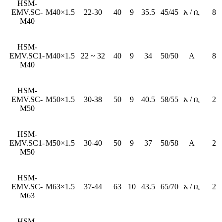
HSM-
EMV.SC-
M40×1.5
22-30
40
9
35.5
45/45
አ / ቢ
8
M40
HSM-
EMV.SC1-
M40×1.5
22 ~ 32
40
9
34
50/50
A
8
M40
HSM-
EMV.SC-
M50×1.5
30-38
50
9
40.5
58/55
አ / ቢ
2
M50
HSM-
EMV.SC1-
M50×1.5
30-40
50
9
37
58/58
A
2
M50
HSM-
EMV.SC-
M63×1.5
37-44
63
10
43.5
65/70
አ / ቢ
2
M63
HSM-