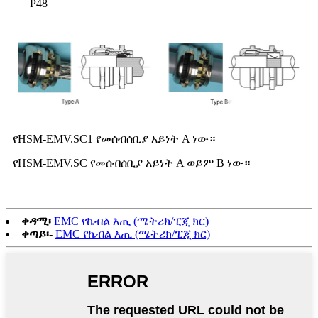
P48
የHSM-EMV.SC1 የመሰብሰቢያ አይነት A ነው።
የHSM-EMV.SC የመሰብሰቢያ አይነት A ወይም B ነው።
ቀዳሚ፡
EMC የኬብል እጢ (ሜትሪክ/ፒጂ ክር)
ቀጣይ፡-
EMC የኬብል እጢ (ሜትሪክ/ፒጂ ክር)