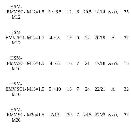
HSM-
EMV.SC-
M12×1.5
3 ~ 6.5
12
6
20.5
14/14
አ / ቢ
75
M12
HSM-
EMV.SC1-
M12×1.5
4 ~ 8
12
6
22
20/19
A
32
M12
HSM-
EMV.SC-
M16×1.5
4 ~ 8
16
7
21
17/18
አ / ቢ
75
M16
HSM-
EMV.SC1-
M16×1.5
5 ~ 10
16
7
24
22/21
A
32
M16
HSM-
EMV.SC-
M20×1.5
7-12
20
7
24.5
22/22
አ / ቢ
32
M20