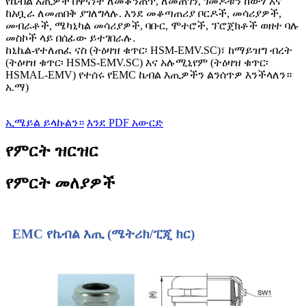
የኬብል እጢዎች በዋናነት ለመቆንጠጥ, ለመጠገን, ገመዶቹን ከውሃ እና
ከአቧራ ለመጠበቅ ያገለግላሉ. እንደ መቆጣጠሪያ ቦርዶች, መሳሪያዎች,
መብራቶች, ሜካኒካል መሳሪያዎች, ባቡር, ሞተሮች, ፕሮጀክቶች ወዘተ ባሉ
መስኮች ላይ በሰፊው ይተገበራሉ.
ከኒኬል-የተለጠፈ ናስ (ትዕዛዝ ቁጥር፡ HSM-EMV.SC)፣ ከማይዝግ ብረት
(ትዕዛዝ ቁጥር፡ HSMS-EMV.SC) እና አሉሚኒየም (ትዕዛዝ ቁጥር፡
HSMAL-EMV) የተሰሩ የEMC ኬብል እጢዎችን ልንሰጥዎ እንችላለን።
አ.ማ)
ኢሜይል ይላኩልን።
እንደ PDF አውርድ
የምርት ዝርዝር
የምርት መለያዎች
EMC የኬብል እጢ (ሜትሪክ/ፒጂ ክር)