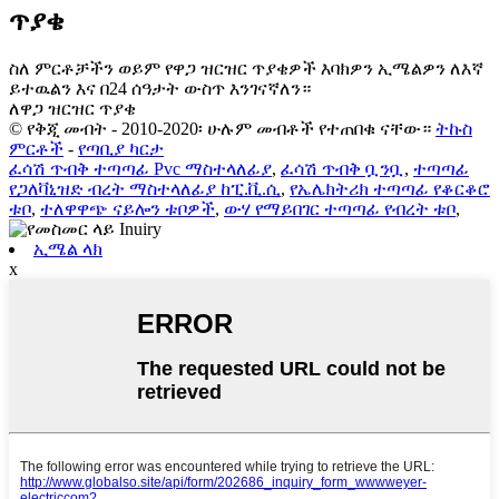
ጥያቄ
ስለ ምርቶቻችን ወይም የዋጋ ዝርዝር ጥያቄዎች እባክዎን ኢሜልዎን ለእኛ
ይተዉልን እና በ24 ሰዓታት ውስጥ እንገናኛለን።
ለዋጋ ዝርዝር ጥያቄ
© የቅጂ መብት - 2010-2020፡ ሁሉም መብቶች የተጠበቁ ናቸው።
ትኩስ
ምርቶች
-
የጣቢያ ካርታ
ፈሳሽ ጥብቅ ተጣጣፊ Pvc ማስተላለፊያ
,
ፈሳሽ ጥብቅ ቧንቧ
,
ተጣጣፊ
የጋለቫኒዝድ ብረት ማስተላለፊያ ከፒ.ቪ.ሲ
,
የኤሌክትሪክ ተጣጣፊ የቆርቆሮ
ቱቦ
,
ተለዋዋጭ ናይሎን ቱቦዎች
,
ውሃ የማይበገር ተጣጣፊ የብረት ቱቦ
,
ኢሜል ላክ
x