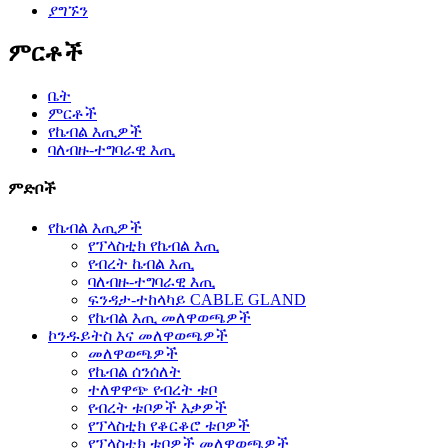
ያግኙን
ምርቶች
ቤት
ምርቶች
የኬብል እጢዎች
ባለብዙ-ተግባራዊ እጢ
ምድቦች
የኬብል እጢዎች
የፕላስቲክ የኬብል እጢ
የብረት ኬብል እጢ
ባለብዙ-ተግባራዊ እጢ
ፍንዳታ-ተከላካይ CABLE GLAND
የኬብል እጢ መለዋወጫዎች
ኮንዱይትስ እና መለዋወጫዎች
መለዋወጫዎች
የኬብል ሰንሰለት
ተለዋዋጭ የብረት ቱቦ
የብረት ቱቦዎች እቃዎች
የፕላስቲክ የቆርቆሮ ቱቦዎች
የፕላስቲክ ቱቦዎች መለዋወጫዎች