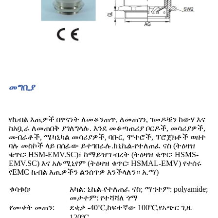
መግቢያ
የኬብል እጢዎች በዋናነት ለመቆንጠጥ, ለመጠገን, ገመዶቹን ከውሃ እና
ከአቧራ ለመጠበቅ ያገለግላሉ. እንደ መቆጣጠሪያ ቦርዶች, መሳሪያዎች,
መብራቶች, ሜካኒካል መሳሪያዎች, ባቡር, ሞተሮች, ፕሮጀክቶች ወዘተ
ባሉ መስኮች ላይ በሰፊው ይተገበራሉ.
ከኒኬል-የተለጠፈ ናስ (ትዕዛዝ
ቁጥር፡ HSM-EMV.SC)፣ ከማይዝግ ብረት (ትዕዛዝ ቁጥር፡ HSMS-
EMV.SC) እና አሉሚኒየም (ትዕዛዝ ቁጥር፡ HSMAL-EMV) የተሰሩ
የEMC ኬብል እጢዎችን ልንሰጥዎ እንችላለን። አ.ማ)
ቁሳቁስ፡
አካል: ኒኬል-የተለጠፈ ናስ; ማኅተም: polyamide;
መታተም: የተሻሻለ ጎማ
የሙቀት መጠን:
ደቂቃ -40
℃
ከፍተኛው 100
℃
የአጭር ጊዜ
,
,
120
℃