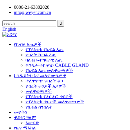
0086-21-63802020
info@weyer.com.cn
English
የኬብል እጢዎች
የፕላስቲክ የኬብል እጢ
የብረት ኬብል እጢ
ባለብዙ-ተግባራዊ እጢ
ፍንዳታ-ተከላካይ CABLE GLAND
የኬብል እጢ መለዋወጫዎች
ኮንዱይትስ እና መለዋወጫዎች
ተለዋዋጭ የብረት ቱቦ
የብረት ቱቦዎች እቃዎች
መለዋወጫዎች
የፕላስቲክ የቆርቆሮ ቱቦዎች
የፕላስቲክ ቱቦዎች መለዋወጫዎች
የኬብል ሰንሰለት
መፍትሄ
ዋይየር ዓለም
አውርድ
የዜና ማእከል