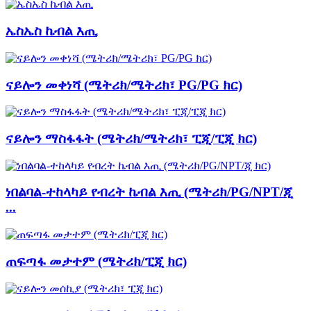
ኤስኤስ ኬብል እጢ
ናይሎን መቀነሻ (ሜትሪክ/ሜትሪክ፣ PG/PG ክር)
ናይሎን ማስፋፋት (ሜትሪክ/ሜትሪክ፣ ፒጂ/ፒጂ ክር)
ነበልባል-ተከላካይ የብረት ኬብል እጢ (ሜትሪክ/PG/NPT/ጂ
...
ጠፍጣፋ መታተም (ሜትሪክ/ፒጂ ክር)