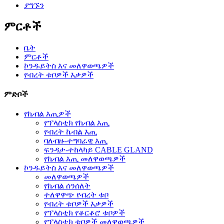
ያግኙን
ምርቶች
ቤት
ምርቶች
ኮንዱይትስ እና መለዋወጫዎች
የብረት ቱቦዎች እቃዎች
ምድቦች
የኬብል እጢዎች
የፕላስቲክ የኬብል እጢ
የብረት ኬብል እጢ
ባለብዙ-ተግባራዊ እጢ
ፍንዳታ-ተከላካይ CABLE GLAND
የኬብል እጢ መለዋወጫዎች
ኮንዱይትስ እና መለዋወጫዎች
መለዋወጫዎች
የኬብል ሰንሰለት
ተለዋዋጭ የብረት ቱቦ
የብረት ቱቦዎች እቃዎች
የፕላስቲክ የቆርቆሮ ቱቦዎች
የፕላስቲክ ቱቦዎች መለዋወጫዎች