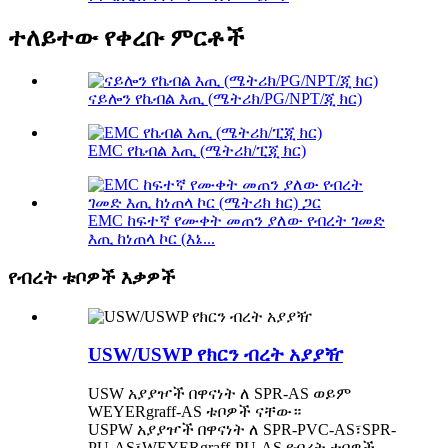
ተለይተው የቀረቡ ምርቶች
ናይሎን የኬብል እጢ (ሜትሪክ/PG/NPT/ጂ ክር)
EMC የኬብል እጢ (ሜትሪክ/ፒጂ ክር)
EMC ከፍተኛ የሙቀት መጠን ያለው የብረት ገመድ
እጢ ከነጠላ ኮር (እኔ...
የብረት ቱቦዎች እቃዎች
USW/USWP የክርን ብረት አያያዥ
USW አያያዦች በዋናነት ለ SPR-AS ወይም
WEYERgraff-AS ቱቦዎች ናቸው።
USPW አያያዦች በዋናነት ለ SPR-PVC-AS፣SPR-
PU-AS፣WEYERgraff-PU-AS የብረት ቱቦዎች