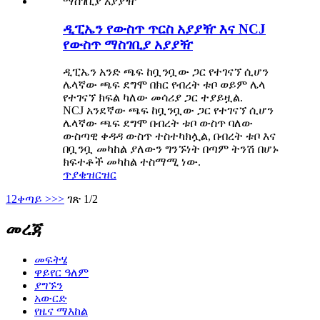
ዲፒኤን የውስጥ ጥርስ አያያዥ እና NCJ
የውስጥ ማስገቢያ አያያዥ
ዲፒኤን አንድ ጫፍ ከቧንቧው ጋር የተገናኘ ሲሆን
ሌላኛው ጫፍ ደግሞ በክር የብረት ቱቦ ወይም ሌላ
የተገናኘ ክፍል ካለው መሳሪያ ጋር ተያይዟል.
NCJ አንደኛው ጫፍ ከቧንቧው ጋር የተገናኘ ሲሆን
ሌላኛው ጫፍ ደግሞ በብረት ቱቦ ውስጥ ባለው
ውስጣዊ ቀዳዳ ውስጥ ተስተካክሏል, በብረት ቱቦ እና
በቧንቧ መካከል ያለውን ግንኙነት በጣም ትንሽ በሆኑ
ክፍተቶች መካከል ተስማሚ ነው.
ጥያቄ
ዝርዝር
1
2
ቀጣይ >
>>
ገጽ 1/2
መረጃ
መፍትሄ
ዋይየር ዓለም
ያግኙን
አውርድ
የዜና ማእከል