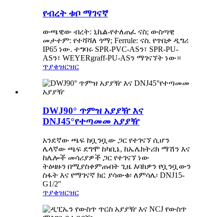
የብረት ቱቦ ማገናኛ
ውጫዊው ብረት: ኒኬል-የተለጠፈ ናስ; ውስጣዊ
መታተም: የተሻሻለ ጎማ; Ferrule: ናስ. የጥበቃ ዲግሪ
IP65 ነው. ተግባሩ SPR-PVC-ASን፣ SPR-PU-
ASን፣ WEYERgraff-PU-ASን ማገናኘት ነው።
ጥያቄ
ዝርዝር
DWJ90° ጥምዝ አያያዥ እና
DNJ45°የተጣመመ አያያዥ
አንደኛው ጫፍ ከቧንቧው ጋር የተገናኘ ሲሆን
ሌላኛው ጫፍ ደግሞ ከካቢኔ, ከኤሌክትሪክ ማሽን እና
ከሌሎች መሳሪያዎች ጋር የተገናኘ ነው
ትዕዛዙን በሚያስቀምጡበት ጊዜ እባክዎን የቧንቧውን
ስፋት እና የማገናኛ ክር ያሳውቁ፡ ለምሳሌ፡ DNJ15-
G1/2''
ጥያቄ
ዝርዝር