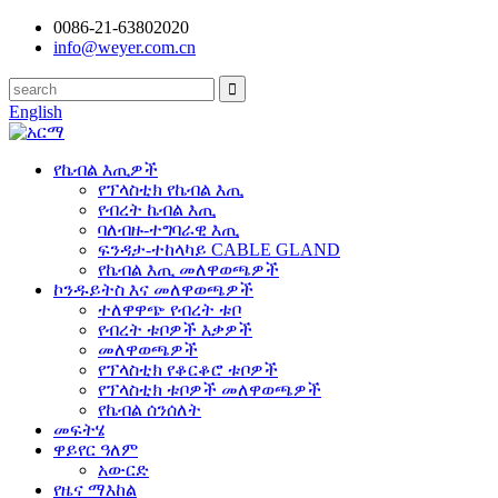
0086-21-63802020
info@weyer.com.cn
English
የኬብል እጢዎች
የፕላስቲክ የኬብል እጢ
የብረት ኬብል እጢ
ባለብዙ-ተግባራዊ እጢ
ፍንዳታ-ተከላካይ CABLE GLAND
የኬብል እጢ መለዋወጫዎች
ኮንዱይትስ እና መለዋወጫዎች
ተለዋዋጭ የብረት ቱቦ
የብረት ቱቦዎች እቃዎች
መለዋወጫዎች
የፕላስቲክ የቆርቆሮ ቱቦዎች
የፕላስቲክ ቱቦዎች መለዋወጫዎች
የኬብል ሰንሰለት
መፍትሄ
ዋይየር ዓለም
አውርድ
የዜና ማእከል