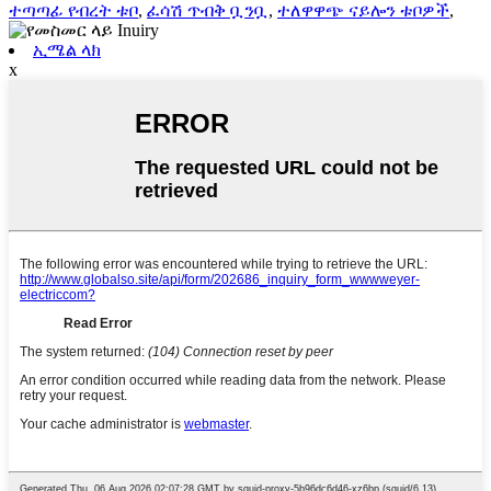
ተጣጣፊ የብረት ቱቦ
,
ፈሳሽ ጥብቅ ቧንቧ
,
ተለዋዋጭ ናይሎን ቱቦዎች
,
ኢሜል ላክ
x