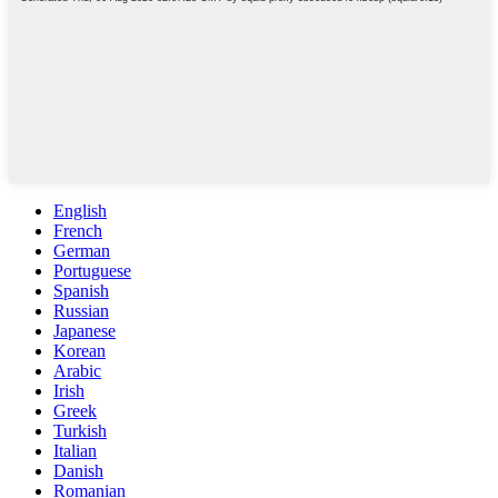
English
French
German
Portuguese
Spanish
Russian
Japanese
Korean
Arabic
Irish
Greek
Turkish
Italian
Danish
Romanian