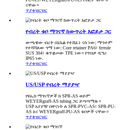
ናቸው።
ጥያቄ
ዝርዝር
የብረት ቱቦ ማገናኛ ከውጥረት እፎይታ ጋር
ውጫዊው ብረት በኒኬል የተሸፈነ ናስ ነው; ማኅተም
የተሻሻለው ጎማ ነው; Core retainer PA6፣ ferrule
SUS 304፣ ቁጥቋጦው TPE ነው። የጥበቃ ዲግሪ
IP65 ነው.
ጥያቄ
ዝርዝር
US/USP የብረት ማያያዣ
የዩኤስ ማገናኛዎች ከ SPR-AS ወይም
WEYERgraff-AS tubing ጋር ይጣጣማሉ።
USP አያያዥ በዋናነት ለ SPR-PVC-AS፣ SPR-PU-
AS እና WEYERgraff-PU-AS ቱቦዎች ናቸው።
ጥያቄ
ዝርዝር