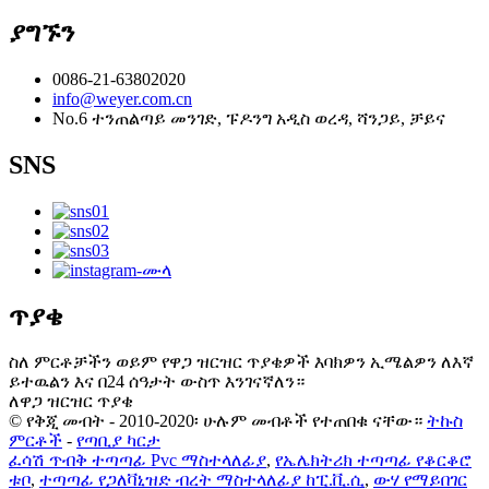
ያግኙን
0086-21-63802020
info@weyer.com.cn
No.6 ተንጠልጣይ መንገድ, ፑዶንግ አዲስ ወረዳ, ሻንጋይ, ቻይና
SNS
ጥያቄ
ስለ ምርቶቻችን ወይም የዋጋ ዝርዝር ጥያቄዎች እባክዎን ኢሜልዎን ለእኛ
ይተዉልን እና በ24 ሰዓታት ውስጥ እንገናኛለን።
ለዋጋ ዝርዝር ጥያቄ
© የቅጂ መብት - 2010-2020፡ ሁሉም መብቶች የተጠበቁ ናቸው።
ትኩስ
ምርቶች
-
የጣቢያ ካርታ
ፈሳሽ ጥብቅ ተጣጣፊ Pvc ማስተላለፊያ
,
የኤሌክትሪክ ተጣጣፊ የቆርቆሮ
ቱቦ
,
ተጣጣፊ የጋለቫኒዝድ ብረት ማስተላለፊያ ከፒ.ቪ.ሲ
,
ውሃ የማይበገር