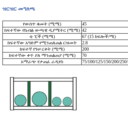
ዝርዝር መግለጫ
የውስጥ ቁመት (ሚሜ)
45
ከፍተኛው የኬብል ውጫዊ ዲያሜትር (ሚሜ)
42
ቲ ፒች (ሚሜ)
67 (15 ክፍሎች/ሜ)
ከፍተኛው አግድም የሚንጠለጠል ርዝመት
2.8
ከፍተኛ የጉዞ ርቀት (ሚሜ)
200
ከፍተኛው ቀጥ ያለ ማንጠልጠያ (ሚሜ)
70
አማራጭ የታጠፈ ራዲየስ
75/100/125/150/200/250