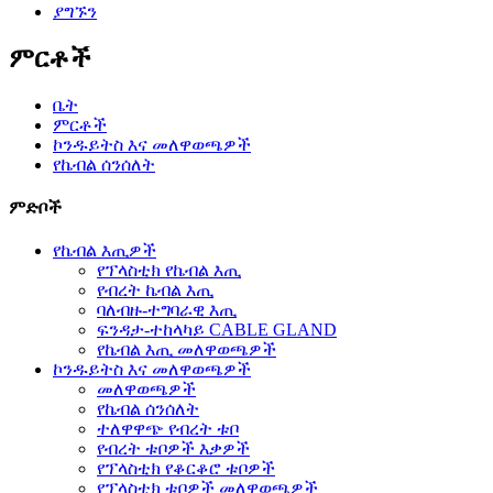
ያግኙን
ምርቶች
ቤት
ምርቶች
ኮንዱይትስ እና መለዋወጫዎች
የኬብል ሰንሰለት
ምድቦች
የኬብል እጢዎች
የፕላስቲክ የኬብል እጢ
የብረት ኬብል እጢ
ባለብዙ-ተግባራዊ እጢ
ፍንዳታ-ተከላካይ CABLE GLAND
የኬብል እጢ መለዋወጫዎች
ኮንዱይትስ እና መለዋወጫዎች
መለዋወጫዎች
የኬብል ሰንሰለት
ተለዋዋጭ የብረት ቱቦ
የብረት ቱቦዎች እቃዎች
የፕላስቲክ የቆርቆሮ ቱቦዎች
የፕላስቲክ ቱቦዎች መለዋወጫዎች