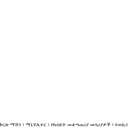
ት-ቅርጽ ማሽን ፣ ማኒፑሌተር ፣ የክብደት መቆጣጠሪያ መሳሪያዎች ፣ የመኪና