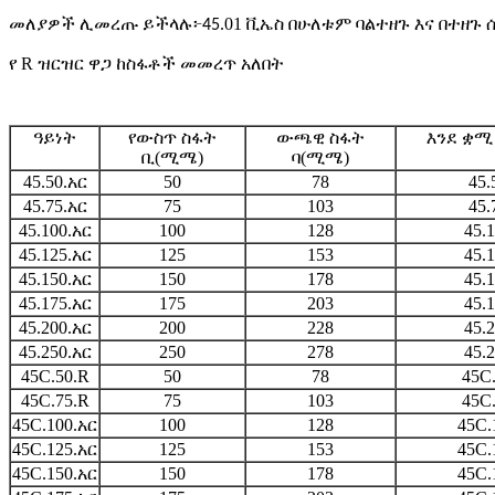
መለያዎች ሊመረጡ ይችላሉ
፦
.01 ቪኤስ በሁለቱም ባልተዘጉ እና በተዘ
45
የ R ዝርዝር ዋጋ ከስፋቶች መመረጥ አለበት
ዓይነት
የውስጥ ስፋት
ውጫዊ ስፋት
እንደ ቋሚ
ቢ(ሚሜ)
ባ(ሚሜ)
45.50.አር
50
78
45.
45.75.አር
75
103
45.
45.100.አር
100
128
45.
45.125.አር
125
153
45.
45.150.አር
150
178
45.
45.175.አር
175
203
45.
45.200.አር
200
228
45.
45.250.አር
250
278
45.
45C.50.R
50
78
45C
45C.75.R
75
103
45C
45C.100.አር
100
128
45C.
45C.125.አር
125
153
45C.
45C.150.አር
150
178
45C.