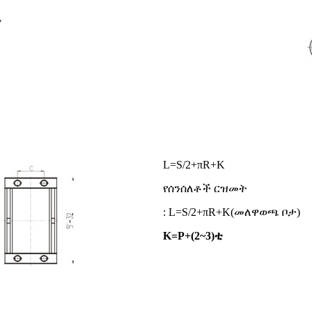
L=S/2+πR+K
የሰንሰለቶች ርዝመት
: L=S/2+πR+K(መለዋወጫ ቦታ)
K=P+(2~3)ቲ