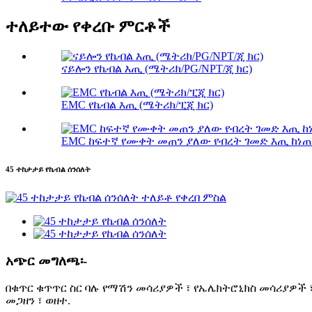
ተለይተው የቀረቡ ምርቶች
ናይሎን የኬብል እጢ (ሜትሪክ/PG/NPT/ጂ ክር)
EMC የኬብል እጢ (ሜትሪክ/ፒጂ ክር)
EMC ከፍተኛ የሙቀት መጠን ያለው የብረት ገመድ እጢ ከነጠላ ኮ
45 ተከታታይ የኬብል ሰንሰለት
አጭር መግለጫ፡-
በቁጥር ቁጥጥር ስር ባሉ የማሽን መሳሪያዎች ፣ የኤሌክትሮኒክስ መሳሪያዎች ፣
መጋዘን ፣ ወዘተ.