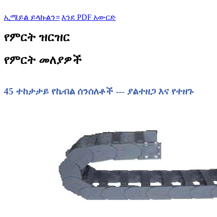
ኢሜይል ይላኩልን።
እንደ PDF አውርድ
የምርት ዝርዝር
የምርት መለያዎች
45 ተከታታይ የኬብል ሰንሰለቶች --- ያልተዘጋ እና የተዘጉ