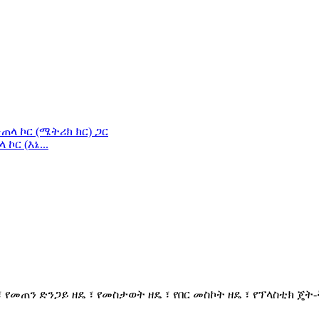
ር (እኔ...
 የመጠን ድንጋይ ዘዴ ፣ የመስታወት ዘዴ ፣ የበር መስኮት ዘዴ ፣ የፕላስቲክ ጄ