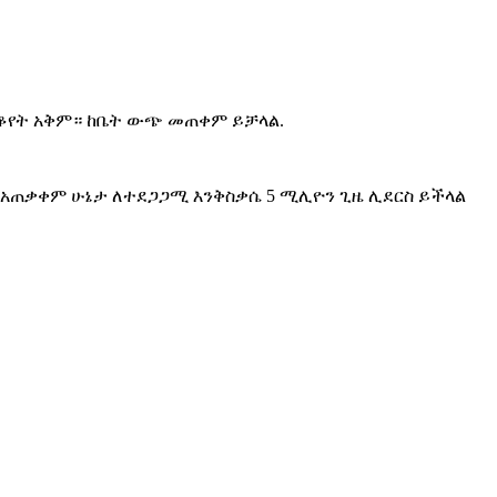
መቆየት አቅም። ከቤት ውጭ መጠቀም ይቻላል.
ትርፍ አጠቃቀም ሁኔታ ለተደጋጋሚ እንቅስቃሴ 5 ሚሊዮን ጊዜ ሊደርስ ይችላል