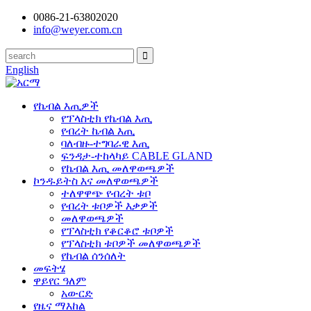
0086-21-63802020
info@weyer.com.cn
English
የኬብል እጢዎች
የፕላስቲክ የኬብል እጢ
የብረት ኬብል እጢ
ባለብዙ-ተግባራዊ እጢ
ፍንዳታ-ተከላካይ CABLE GLAND
የኬብል እጢ መለዋወጫዎች
ኮንዱይትስ እና መለዋወጫዎች
ተለዋዋጭ የብረት ቱቦ
የብረት ቱቦዎች እቃዎች
መለዋወጫዎች
የፕላስቲክ የቆርቆሮ ቱቦዎች
የፕላስቲክ ቱቦዎች መለዋወጫዎች
የኬብል ሰንሰለት
መፍትሄ
ዋይየር ዓለም
አውርድ
የዜና ማእከል