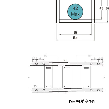
የመጫኛ ቅንፍ