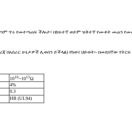
 በጣም ጥሩ የመተጣጠፍ ችሎታ፣ በከፍተኛ ወይም ዝቅተኛ የሙቀት መጠን የ
ልዩ መረጃ በአሰራር ሁኔታዎች ሊወሰን ይችላል) የክወና ህይወት፡- በመደበኛው የ
10
15
10
~10
Ω
4%
0.3
HB (UL94)